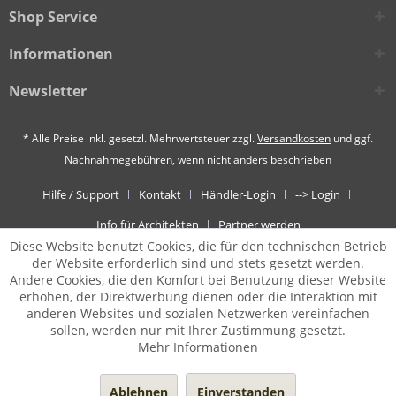
Shop Service
Informationen
Newsletter
* Alle Preise inkl. gesetzl. Mehrwertsteuer zzgl.
Versandkosten
und ggf.
Nachnahmegebühren, wenn nicht anders beschrieben
Hilfe / Support
Kontakt
Händler-Login
--> Login
Info für Architekten
Partner werden
Diese Website benutzt Cookies, die für den technischen Betrieb
der Website erforderlich sind und stets gesetzt werden.
Andere Cookies, die den Komfort bei Benutzung dieser Website
erhöhen, der Direktwerbung dienen oder die Interaktion mit
anderen Websites und sozialen Netzwerken vereinfachen
sollen, werden nur mit Ihrer Zustimmung gesetzt.
Mehr Informationen
Ablehnen
Einverstanden